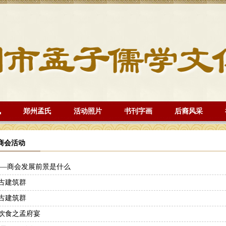
讯
郑州孟氏
活动照片
书刊字画
后裔风采
商会活动
会 —商会发展前景是什么
庙古建筑群
庙古建筑群
城饮食之孟府宴