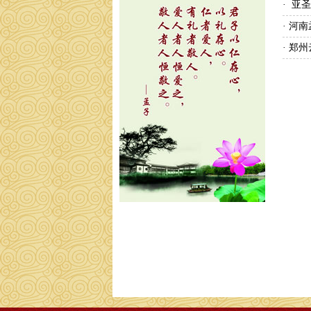
· 
· 河
· 郑