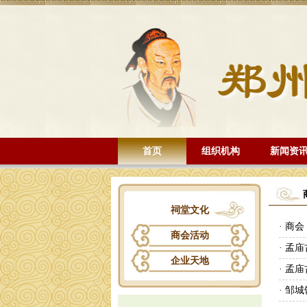
首页
组织机构
新闻资
祠堂文化
· 商
商会活动
· 孟
企业天地
· 孟
· 邹