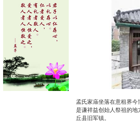
孟氏家庙坐落在意租界今
是谦祥益创始人祭祖的地
丘县旧军镇。