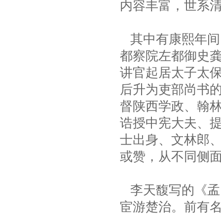
内容丰富，世系
其中有康熙年间
都察院左都御史
讲官起居太子太
后升为吏部尚书
督陕西学政、翰
诰授中宪大夫、
士出身、文林郎
或赞，从不同侧
李天馥写的《孟
宦游楚治。前有