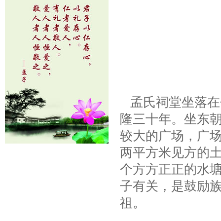
孟氏祠堂坐落在
隆三十年。坐东
较大的广场，广
两平方米见方的
个方方正正的水
子有关，是鼓励族
祖。