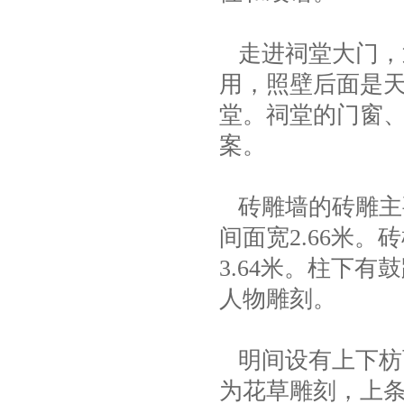
走进祠堂大门，
用，照壁后面是
堂。祠堂的门窗
案。
砖雕墙的砖雕主要
间面宽2.66米。
3.64米。柱下
人物雕刻。
明间设有上下枋
为花草雕刻，上