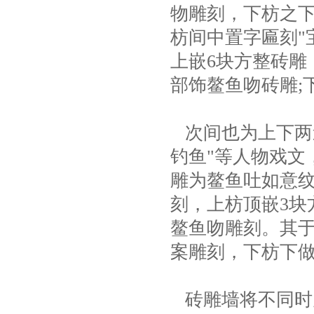
物雕刻，下枋之
枋间中置字匾刻"
上嵌6块方整砖雕
部饰鳌鱼吻砖雕;
次间也为上下两道
钓鱼"等人物戏文
雕为鳌鱼吐如意纹
刻，上枋顶嵌3块
鳌鱼吻雕刻。其于
案雕刻，下枋下
砖雕墙将不同时