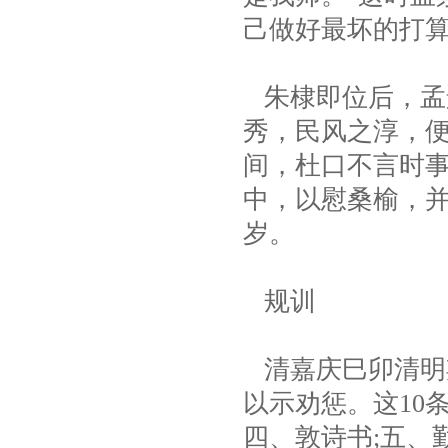
己做好最坏的打
朱棣即位后，孟
秀，民风之淳，
间，杜口不言时
中，以慰桑榆，并
岁。
规训
清嘉庆巳卯清明
以示劝惩。这10条
四、敦诗书;五、