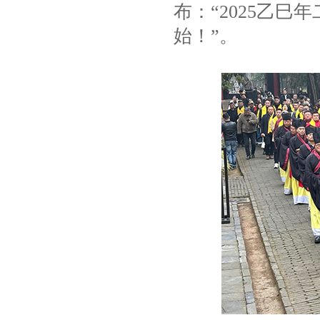
布：“2025乙
始！”。