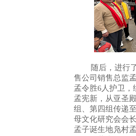
随后，进行了亚
售公司销售总监
孟令胜6人护卫，
孟宪新，从亚圣
组、第四组传递
母文化研究会会
孟子诞生地凫村孟