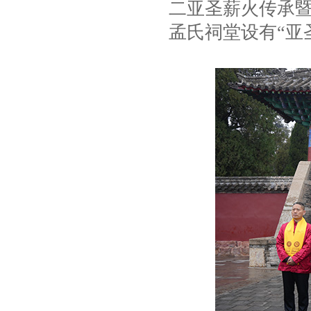
二亚圣薪火传承暨
孟氏祠堂设有“亚