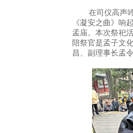
在司仪高声吟唱
《凝安之曲》响
孟庙。本次祭祀
陪祭官是孟子文
昌、副理事长孟