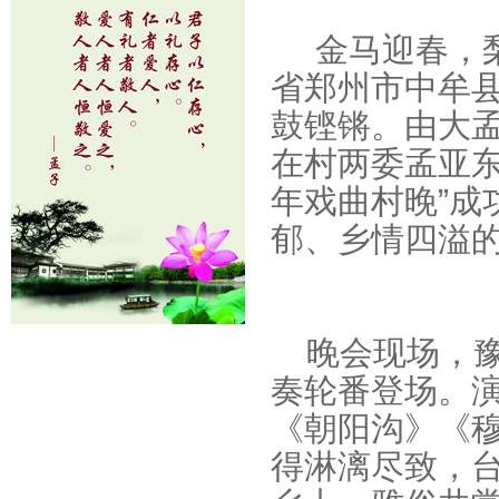
金马迎春，梨
省郑州市中牟
鼓铿锵。由大
在村两委孟亚东
年戏曲村晚”成
郁、乡情四溢
晚会现场，
奏轮番登场。
《朝阳沟》《
得淋漓尽致，