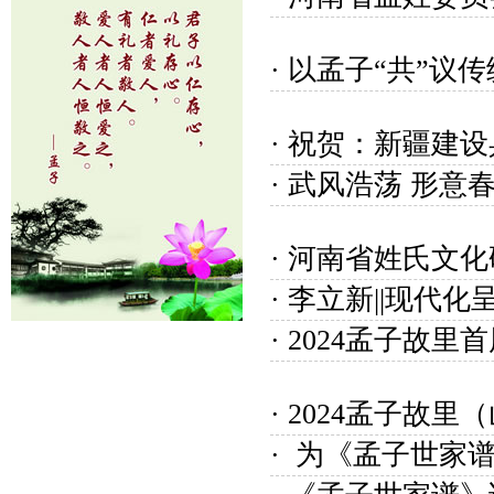
· 以孟子“共”
· 祝贺：新疆建
· 武风浩荡 形
· 河南省姓氏
· 李立新||现
· 2024孟子
· 2024孟子
· 为《孟子世