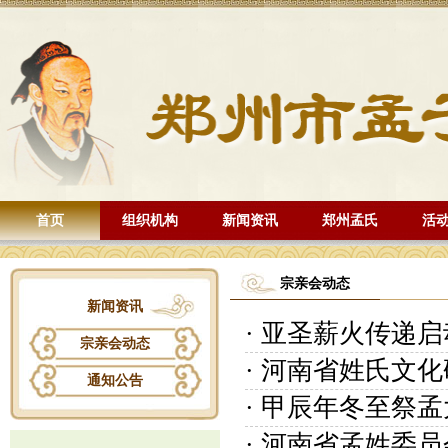
首页
组织机构
新闻资讯
郑州孟氏
活
宗亲会动态
新闻资讯
· 亚圣薪火传
宗亲会动态
· 河南省姓氏
通知公告
· 甲辰年冬至祭
· 河南省孟姓委