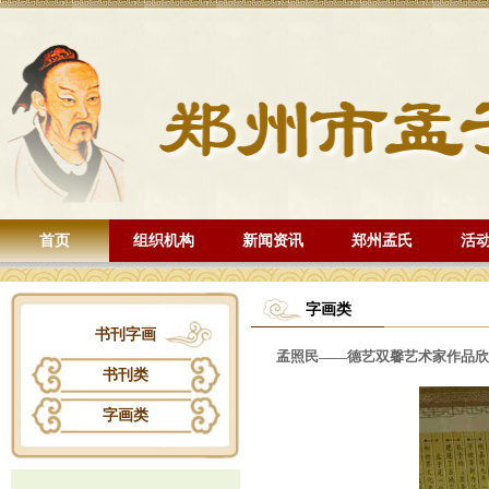
首页
组织机构
新闻资讯
郑州孟氏
活
字画类
书刊字画
孟照民——德艺双馨艺术家作品欣
书刊类
字画类