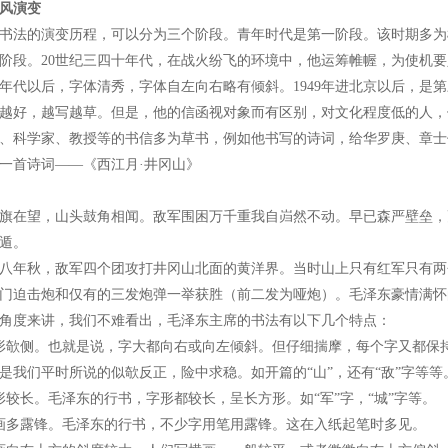
风演变
书法的演变历程，可以分为三个阶段。青年时代是第一阶段。该时期多为楷书，
阶段。20世纪三四十年代，在战火纷飞的环境中，他运筹帷幄，为使机
0年代以后，字体清秀，字体自左向右略有倾斜。1949年进北京以后，是
越好，越写越草。但是，他的信函视对象而有区别，对文化程度低的人，
、科学家、教授等的书信多为草书，例如他书写的诗词，给华罗庚、章士
一首诗词——《西江月·井冈山》
旗在望，山头鼓角相闻。敌军围困万千重我自岿然不动。早已森严壁垒，
遁。
八年秋，敌军四个团攻打井冈山北面的黄洋界。当时山上只有红军只有两
门迫击炮和仅有的三发炮弹一举获胜（前二发为哑炮）。毛泽东豪情满怀
角度来讲，我们不难看出，毛泽东主席的书法有以下几个特点：
形欹侧。也就是说，字大都向右或向左倾斜。但仔细揣摩，每个字又都保
是我们平时所说的似欹反正，险中求稳。如开篇的“山”，还有“敌”字等等
形较长。毛泽东的行书，字形都较长，呈长方形。如“军”字，“城”字等。
画多露锋。毛泽东的行书，不少字用笔用露锋。这在入纸起笔时多见。