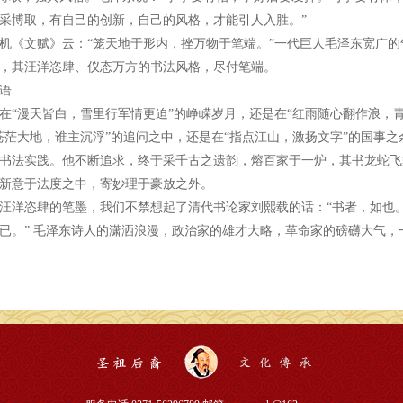
采博取，有自己的创新，自己的风格，才能引人入胜。”
机《文赋》云：“笼天地于形内，挫万物于笔端。”一代巨人毛泽东宽广
，其汪洋恣肆、仪态万方的书法风格，尽付笔端。
语
在“漫天皆白，雪里行军情更迫”的峥嵘岁月，还是在“红雨随心翻作浪，
苍茫大地，谁主沉浮”的追问之中，还是在“指点江山，激扬文字”的国事
书法实践。他不断追求，终于采千古之遗韵，熔百家于一炉，其书龙蛇飞
新意于法度之中，寄妙理于豪放之外。
汪洋恣肆的笔墨，我们不禁想起了清代书论家刘熙载的话：“书者，如也
已。” 毛泽东诗人的潇洒浪漫，政治家的雄才大略，革命家的磅礴大气，