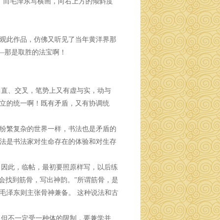
。而毛泽东写横画，向右上方的倾斜度
观此作品，仿佛又听见了当年黄洋界那
——那是取胜的法宝啊！
曲直、交叉，笔势上又有虚与实，动与
立的统一啊！既有矛盾，又有协调统
纷繁复杂的世界一样，书法也是矛盾的
法是书法家对生命存在的体验和对生存
。因此，临帖，最初要照原样写，以后练
会找到筋骨，写出神韵。”所谓筋骨，是
毛泽东则主张骨神兼备。 这种说法和古
，但不一定受一种体的限制，要兼学并