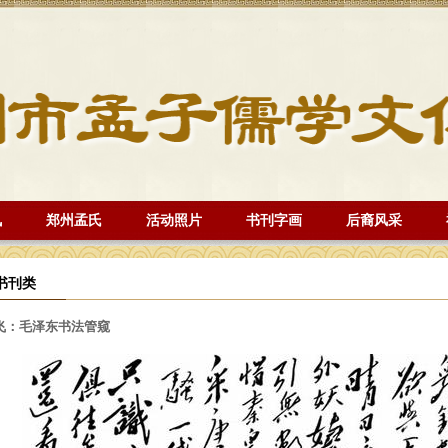
讯
郑州孟氏
活动照片
书刊字画
后裔风采
书刊类
飞：毛泽东书法管窥