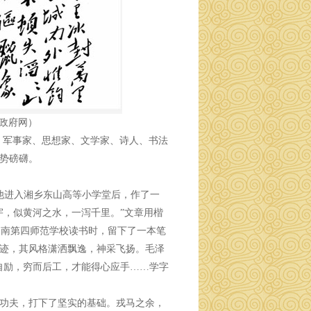
政府网）
治家、军事家、思想家、文学家、诗人、书法
气势磅礴。
，他进入湘乡东山高等小学堂后，作了一
宇，似黄河之水，一泻千里。”文章用楷
在湖南第四师范学校读书时，留下了一本笔
墨迹，其风格潇洒飘逸，神采飞扬。毛泽
自励，穷而后工，才能得心应手……学字
功夫，打下了坚实的基础。戎马之余，