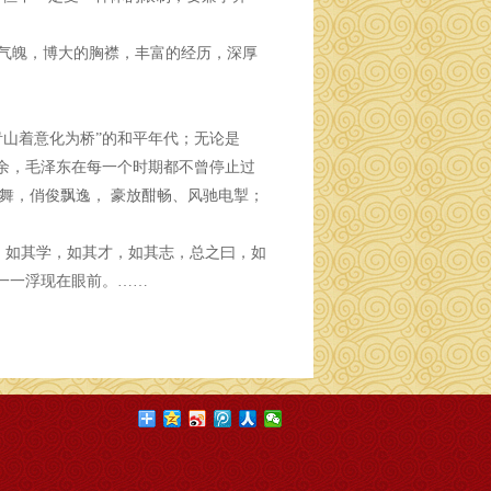
的气魄，博大的胸襟，丰富的经历，深厚
青山着意化为桥”的和平年代；无论是
之余，毛泽东在每一个时期都不曾停止过
舞，俏俊飘逸， 豪放酣畅、风驰电掣；
。如其学，如其才，如其志，总之曰，如
一一浮现在眼前。……