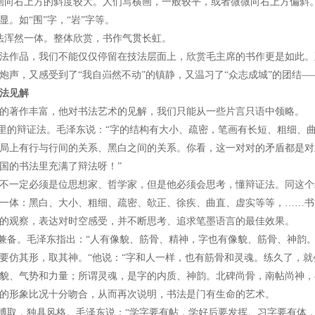
画向右上方的斜度较大。人们写横画，一般较平，或者微微向右上方偏斜
显。如“围”字，“岩”字等。
法浑然一体。整体欣赏，书作气贯长虹。
法作品，我们不能仅仅停留在技法层面上，欣赏毛主席的书作更是如此。
炮声，又感受到了“我自岿然不动”的镇静，又温习了“众志成城”的团结
法见解
的著作丰富，他对书法艺术的见解，我们只能从一些片言只语中领略。
法里的辩证法。毛泽东说：“字的结构有大小、疏密，笔画有长短、粗细、
局上有行与行间的关系、黑白之间的关系。你看，这一对对的矛盾都是对
国的书法里充满了辩法呀！”
不一定必须是位思想家、哲学家，但是他必须会思考，懂辩证法。同这个
一体：黑白、大小、粗细、疏密、欹正、徐疾、曲直、虚实等等，……书
的观察，表达对时空感受，并不断思考、追求笔墨语言的最佳效果。
神兼备。毛泽东指出：“人有像貌、筋骨、精神，字也有像貌、筋骨、神韵
要仿其形，取其神。“他说：“字和人一样，也有筋骨和灵魂。练久了，就
貌、气势和力量；所谓灵魂，是字的内质、神韵。北碑尚骨，南帖尚神，
的形象比况十分吻合，从而再次说明，书法是门有生命的艺术。
采博取，独具风格。毛泽东说：“学字要有帖，学好后要发挥。习字要有体