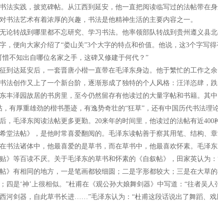
书法实践，披览碑帖。从江西到延安，他一直把阅读临写过的法帖带在身
对书法艺术有着浓厚的兴趣，书法是他精神生活的主要内容之一。
无论转战到哪里都不忘研究、学习书法。他率领部队转战到贵州遵义县北
字，便向大家介绍了“娄山关”3个大字的特点和价值。他说，这3个字写
可惜不知出自哪位名家之手，这碑又修建于何代？”
征到达延安后，一套晋唐小楷一直带在毛泽东身边。他于繁忙的工作之余
书法创作又上了一个新台阶，逐渐形成了独特的个人风格：汪洋恣肆，跌
东丰泽园故居的书房里，至今仍然留存有他读过的大量字帖和书籍。其中
帖，有厚重雄劲的楷书墨迹，有逸势奇壮的“狂草”，还有中国历代书法理
9年后，毛泽东阅读法帖更多更勤。20来年的时间里，他读过的法帖有近40
希堂法帖》，是他时常喜爱翻阅的。毛泽东读帖善于察其用笔、结构、章
在书法诸体中，他最喜爱的是草书，而在草书中，他最喜欢怀素。毛泽东
贴》等百读不厌。关于毛泽东的草书和怀素的《自叙帖》，田家英认为：
帖》有相同的地方，一是笔画都较细圆；二是字形都较大；三是在大草的
；四是‘神’上很相似。”杜甫在《观公孙大娘舞剑器》中写道：“往者吴
西河剑器，自此草书长进……”毛泽东认为：“杜甫这段话说出了舞蹈、