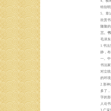
4、横
特别明
5、章
欣赏书
隆隆的
三、书
毛泽东
1.书
静，布
一。中
书法家
对立统
的环境
2.形
多了，
字的形
人论书
3.广