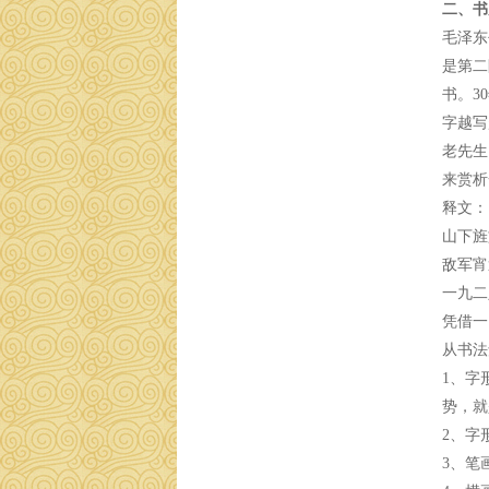
二、书
毛泽东
是第二
书。3
字越写
老先生
来赏析
释文：
山下旌
敌军宵
一九二
凭借一
从书法
1、字
势，就
2、字
3、笔