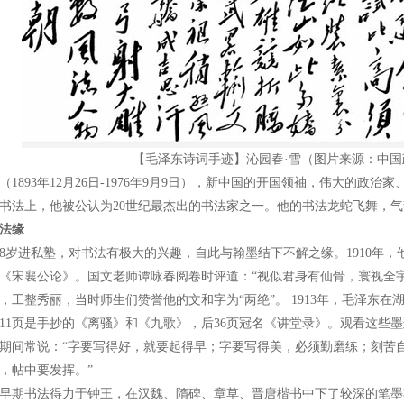
【毛泽东诗词手迹】沁园春·雪（图片来源：中国
（1893年12月26日-1976年9月9日），新中国的开国领袖，伟大的政
书法上，他被公认为20世纪最杰出的书法家之一。他的书法龙蛇飞舞，
法缘
8岁进私塾，对书法有极大的兴趣，自此与翰墨结下不解之缘。1910年
《宋襄公论》。国文老师谭咏春阅卷时评道：“视似君身有仙骨，寰视全
，工整秀丽，当时师生们赞誉他的文和字为“两绝”。 1913年，毛泽东
11页是手抄的《离骚》和《九歌》，后36页冠名《讲堂录》。观看这些
期间常说：“字要写得好，就要起得早；字要写得美，必须勤磨练；刻苦
，帖中要发挥。”
早期书法得力于钟王，在汉魏、隋碑、章草、晋唐楷书中下了较深的笔墨