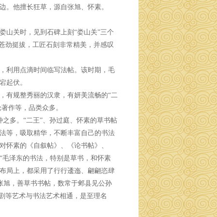
边。他擅长狂草，源自张旭、怀素。
娄山关时，见到石碑上刻“娄山关”三个
得苍劲挺拔，工匠石刻非常精美，并感叹
，利用点滴时间临写法帖。该时期，毛
宕起伏。
，有规整秀丽的汉隶，有妍美流畅的“二
论著作等，品类众多。
0种之多。“二王”、孙过庭、怀素的草书帖
法等，吸取精华，不断丰富自己的书法
对怀素的《自叙帖》、《论书帖》、
“毛泽东的书法，特别是草书，和怀素
布局上，都采用了行行逶迤、翩翩恣肆
人张旭，善草书书帖，数常于邺县见公孙
戏剧等艺术与书法艺术相通，是至理名