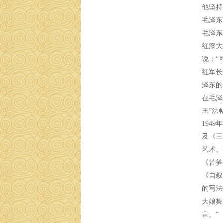
他坚持
毛泽东
毛泽东
红漆大
说：“
红军长
泽东的
在毛泽
王”法
194
及《三
艺术。
《苦笋
《自叙
的写法
大娘舞
言。”