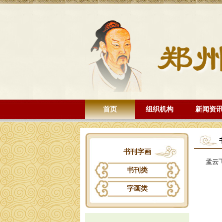
首页
组织机构
新闻资
书刊字画
孟云
书刊类
字画类