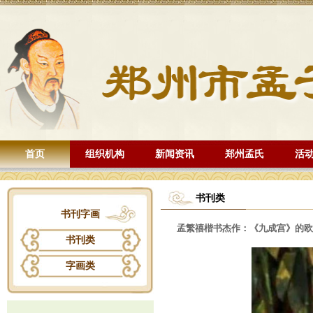
首页
组织机构
新闻资讯
郑州孟氏
活
书刊类
书刊字画
孟繁禧楷书杰作：《九成宫》的欧
书刊类
字画类