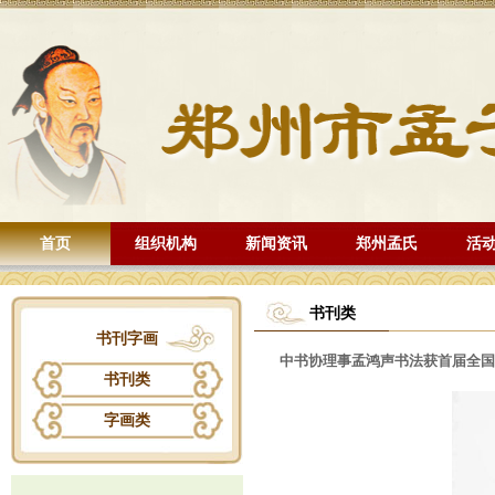
首页
组织机构
新闻资讯
郑州孟氏
活
书刊类
书刊字画
中书协理事孟鸿声书法获首届全国
书刊类
字画类