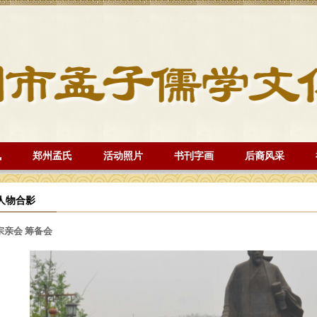
讯
郑州孟氏
活动照片
书刊字画
后裔风采
人物合影
宗亲会 筹备会