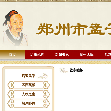
首页
组织机构
新闻资讯
郑州孟氏
活
敦亲睦族
后裔风采
孟氏英模
人物之窗
敦亲睦族