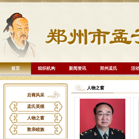
首页
组织机构
新闻资讯
郑州孟氏
活
人物之窗
后裔风采
孟氏英模
人物之窗
敦亲睦族