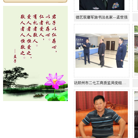
德艺双馨军旅书法名家—孟世强
访郑州市二七工商质监局党组书记局长孟文建