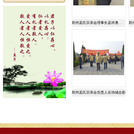
郑州孟氏宗亲会理事长孟祥勇与台湾76代孟子后裔孟令继亲切合影
郑州孟氏宗亲会负责人在诌城合影