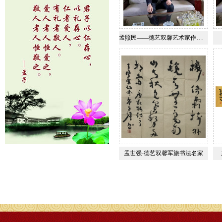
孟照民——德艺双馨艺术家作品欣赏
孟世强-德艺双馨军旅书法名家