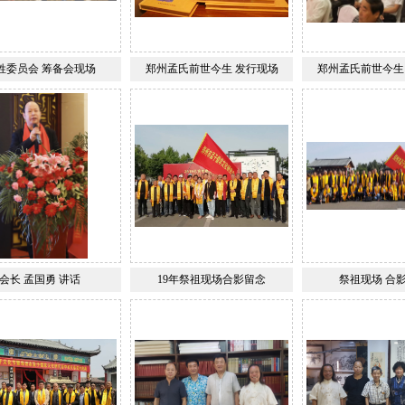
姓委员会 筹备会现场
郑州孟氏前世今生 发行现场
郑州孟氏前世今生
会长 孟国勇 讲话
19年祭祖现场合影留念
祭祖现场 合