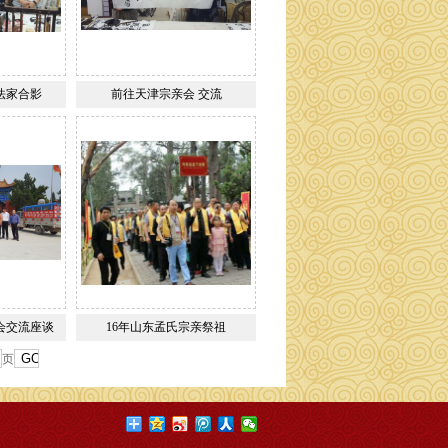
法家合影
前往天津宗亲会 交流
会交流座谈
16年山东孟氏宗亲祭祖
页