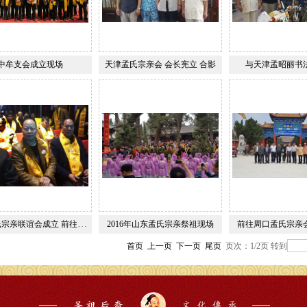
中牟支会成立现场
天津孟氏宗亲会 会长宪立 合影
与天津孟昭丽书
陕西孟氏宗亲联谊会成立 前往祝贺 会议现场
2016年山东孟氏宗亲祭祖现场
前往周口孟氏宗亲
首页
上一页
下一页
尾页
页次：1/2页
转到