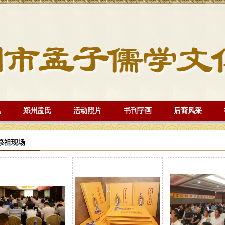
讯
郑州孟氏
活动照片
书刊字画
后裔风采
祭祖现场