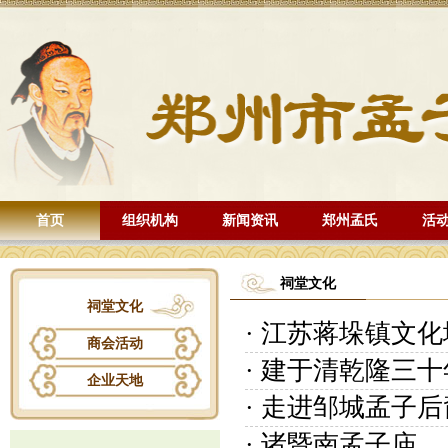
首页
组织机构
新闻资讯
郑州孟氏
活
祠堂文化
祠堂文化
· 江苏蒋垛镇文
商会活动
· 建于清乾隆三
企业天地
· 走进邹城孟子
· 诸暨南孟子庙