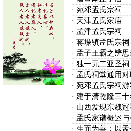
· 宛邓孟氏宗祠
· 天津孟氏家庙
· 孟津孟氏宗祠
· 蒋垛镇孟氏宗
· 孟子王霸之辨
· 独一无二亚圣
· 孟氏祠堂通用
· 宛邓孟氏宗祠
· 建于清乾隆三
· 山西发现东魏
· 孟氏家谱概述
· 生而为善：以